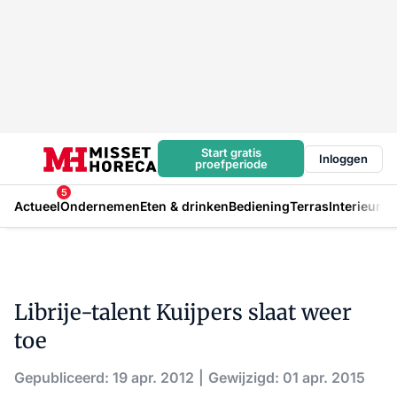
Start gratis
Inloggen
proefperiode
5
Actueel
Ondernemen
Eten & drinken
Bediening
Terras
Interieur
In
Librije-talent Kuijpers slaat weer
toe
Gepubliceerd: 19 apr. 2012
Gewijzigd: 01 apr. 2015