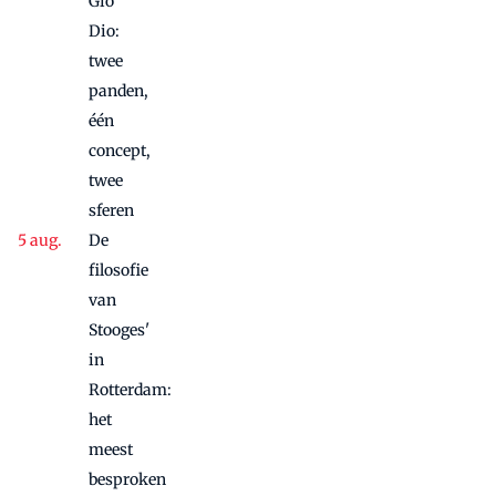
Gio
Dio:
twee
panden,
één
concept,
twee
sferen
De
filosofie
van
Stooges'
in
Rotterdam:
het
meest
besproken