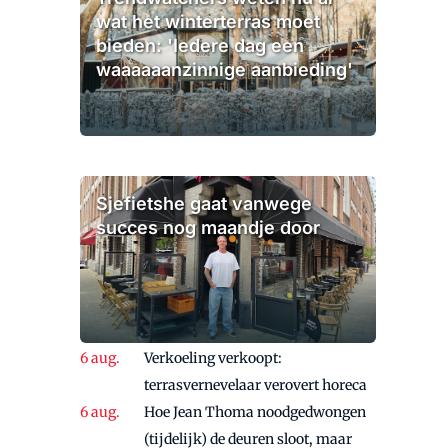
wat het winterterras moet
bieden: 'Iedere dag een
waaaaaanzinnige aanbieding'
Sjefietshe gaat vanwege
succes nog maandje door
Verkoeling verkoopt:
terrasvernevelaar verovert horeca
Hoe Jean Thoma noodgedwongen
(tijdelijk) de deuren sloot, maar