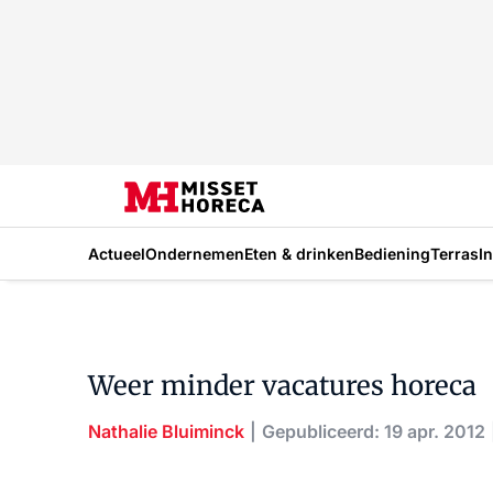
Actueel
Ondernemen
Eten & drinken
Bediening
Terras
I
Weer minder vacatures horeca
Nathalie Bluiminck
Gepubliceerd: 19 apr. 2012