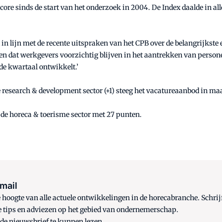
score sinds de start van het onderzoek in 2004. De Index daalde in a
igt in lijn met de recente uitspraken van het CPB over de belangri
n dat werkgevers voorzichtig blijven in het aantrekken van persone
de kwartaal ontwikkelt.’
 de research & development sector (+1) steeg het vacatureaanbod in maa
de horeca & toerisme sector met 27 punten.
 mail
oogte van alle actuele ontwikkelingen in de horecabranche. Schrijf
e tips en adviezen op het gebied van ondernemerschap.
 de nieuwsbrief te kunnen lezen.