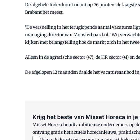
De algehele Index komt nu uit op 76 punten, de laagste 
Brabant het meest.
‘De versnelling in het teruglopende aantal vacatures l
managing director van Monsterboard.nl. ‘Wij verwachte
kijken met belangstelling hoe de markt zich in het twee
Alleen in de agrarische sector (+7), de HR sector (+1) en
De afgelopen 12 maanden daalde het vacatureaanbod in 
Krijg het beste van Misset Horeca in je
Misset Horeca houdt ambitieuze ondernemers op de h
ontvang gratis het actuele horecanieuws, praktisch
Ik maak direct een account aan om artikelen uit