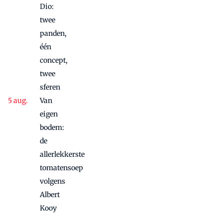
Dio:
twee
panden,
één
concept,
twee
sferen
Van
eigen
bodem:
de
allerlekkerste
tomatensoep
volgens
Albert
Kooy