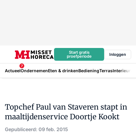
Start gratis
Inloggen
proefperiode
7
Actueel
Ondernemen
Eten & drinken
Bediening
Terras
Interieur
In
Topchef Paul van Staveren stapt in
maaltijdenservice Doortje Kookt
Gepubliceerd: 09 feb. 2015