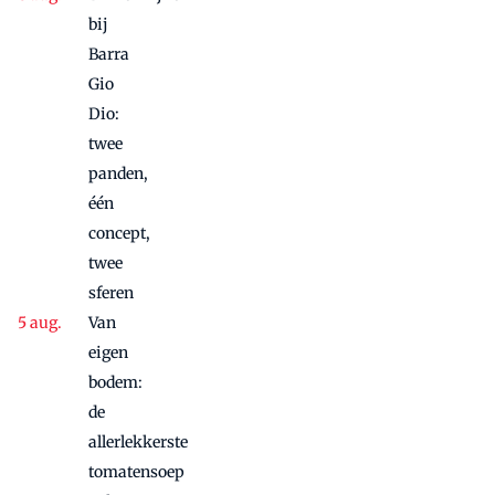
bij
Barra
Gio
Dio:
twee
panden,
één
concept,
twee
sferen
Van
eigen
bodem:
de
allerlekkerste
tomatensoep