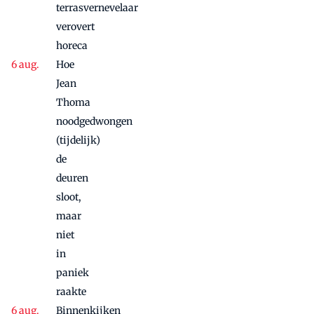
nog
terrasvernevelaar
maandje
verovert
door
horeca
Hoe
Jean
Thoma
noodgedwongen
(tijdelijk)
de
deuren
sloot,
maar
niet
in
paniek
raakte
Binnenkijken