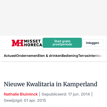
Start gratis
Inloggen
proefperiode
Actueel
Ondernemen
Eten & drinken
Bediening
Terras
Interieur
In
Nieuwe Kwalitaria in Kamperland
Nathalie Bluiminck
Gepubliceerd: 17 jun. 2014
Gewijzigd: 01 apr. 2015