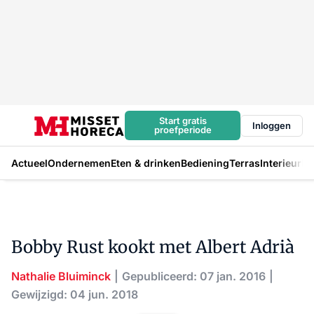
Start gratis
Inloggen
proefperiode
Actueel
Ondernemen
Eten & drinken
Bediening
Terras
Interieur
In
Bobby Rust kookt met Albert Adrià
Nathalie Bluiminck
Gepubliceerd: 07 jan. 2016
Gewijzigd: 04 jun. 2018