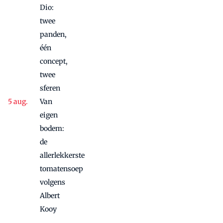
Dio:
twee
panden,
één
concept,
twee
sferen
Van
eigen
bodem:
de
allerlekkerste
tomatensoep
volgens
Albert
Kooy