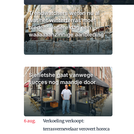
Trendwatchers weten nu al
wat het winterterras moet
bieden: 'Iedere dag een
waaaaaanzinnige aanbieding'
Sjefietshe gaat vanwege
succes nog maandje door
Verkoeling verkoopt:
terrasvernevelaar verovert horeca