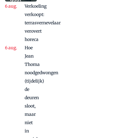
aanbieding'
Verkoeling
vanwege
succes
verkoopt:
nog
terrasvernevelaar
maandje
verovert
door
horeca
Hoe
Jean
Thoma
noodgedwongen
(tijdelijk)
de
deuren
sloot,
maar
niet
in