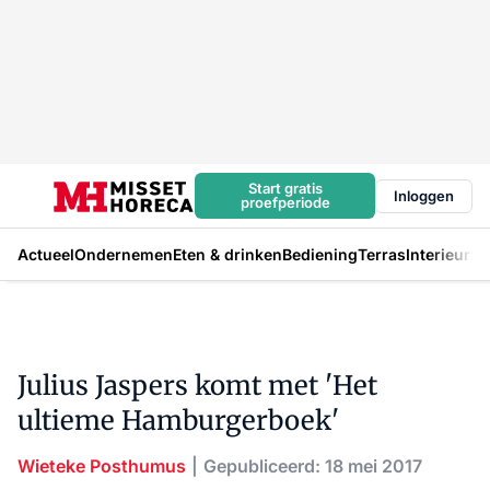
Start gratis
Inloggen
proefperiode
Actueel
Ondernemen
Eten & drinken
Bediening
Terras
Interieur
In
Julius Jaspers komt met 'Het
ultieme Hamburgerboek'
Wieteke Posthumus
Gepubliceerd: 18 mei 2017