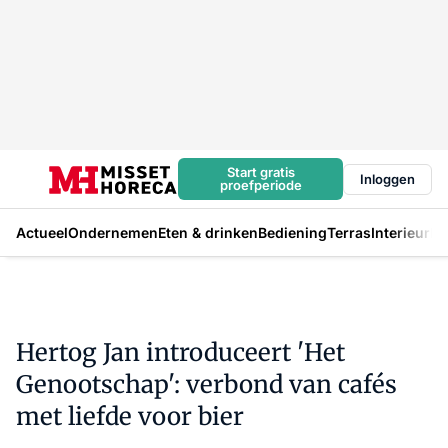
Start gratis
Inloggen
proefperiode
Actueel
Ondernemen
Eten & drinken
Bediening
Terras
Interieur
In
Hertog Jan introduceert 'Het
Genootschap': verbond van cafés
met liefde voor bier