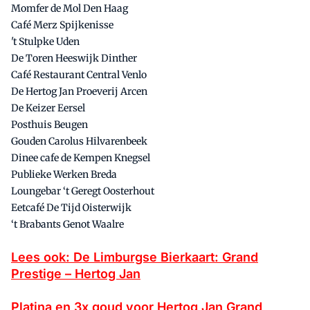
Momfer de Mol Den Haag
Café Merz Spijkenisse
't Stulpke Uden
De Toren Heeswijk Dinther
Café Restaurant Central Venlo
De Hertog Jan Proeverij Arcen
De Keizer Eersel
Posthuis Beugen
Gouden Carolus Hilvarenbeek
Dinee cafe de Kempen Knegsel
Publieke Werken Breda
Loungebar ‘t Geregt Oosterhout
Eetcafé De Tijd Oisterwijk
‘t Brabants Genot Waalre
Lees ook: De Limburgse Bierkaart: Grand
Prestige – Hertog Jan
Platina en 3x goud voor Hertog Jan Grand