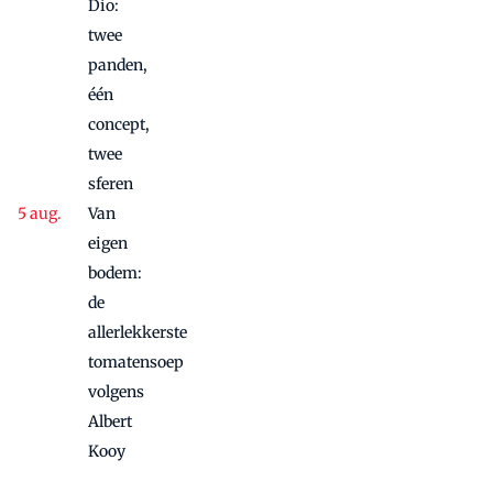
Dio:
twee
panden,
één
concept,
twee
sferen
Van
eigen
bodem:
de
allerlekkerste
tomatensoep
volgens
Albert
Kooy