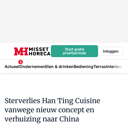
Start gratis
Inloggen
proefperiode
5
Actueel
Ondernemen
Eten & drinken
Bediening
Terras
Interieur
In
Sterverlies Han Ting Cuisine
vanwege nieuw concept en
verhuizing naar China