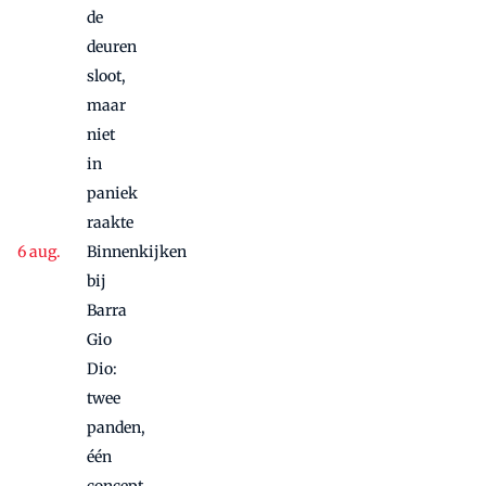
de
deuren
sloot,
maar
niet
in
paniek
raakte
Binnenkijken
bij
Barra
Gio
Dio:
twee
panden,
één