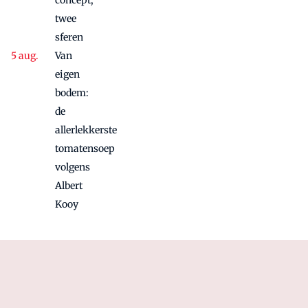
concept,
twee
sferen
Van
eigen
bodem:
de
allerlekkerste
tomatensoep
volgens
Albert
Kooy