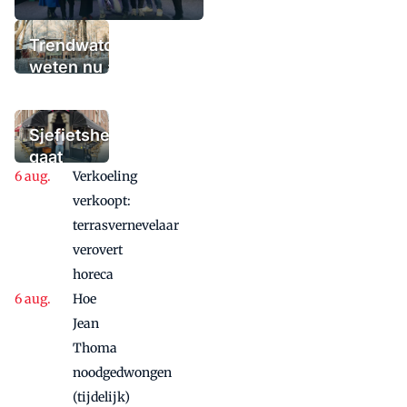
Trendwatchers
weten nu al wat
het winterterras
moet bieden:
'Iedere dag een
Sjefietshe
waaaaaanzinnige
gaat
aanbieding'
Verkoeling
vanwege
succes
verkoopt:
nog
terrasvernevelaar
maandje
verovert
door
horeca
Hoe
Jean
Thoma
noodgedwongen
(tijdelijk)