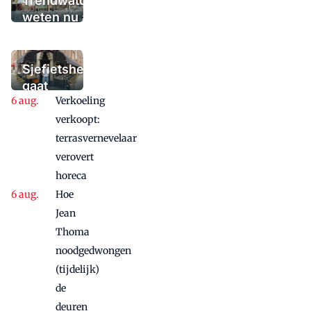
Trendwatchers
weten nu al wat
het winterterras
moet bieden:
'Iedere dag een
Sjefietshe
waaaaaanzinnige
gaat
aanbieding'
Verkoeling
vanwege
succes
verkoopt:
nog
terrasvernevelaar
maandje
verovert
door
horeca
Hoe
Jean
Thoma
noodgedwongen
(tijdelijk)
de
deuren