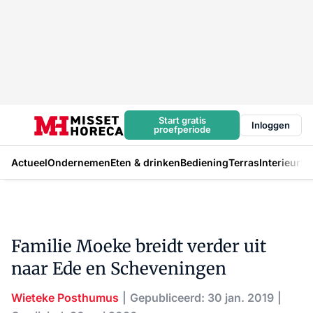
Start gratis
Inloggen
proefperiode
Actueel
Ondernemen
Eten & drinken
Bediening
Terras
Interieur
In
Familie Moeke breidt verder uit
naar Ede en Scheveningen
Wieteke Posthumus
Gepubliceerd: 30 jan. 2019