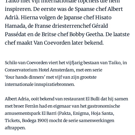
Taiko met vijf internationale topchefs die hem
inspireren. De eerste was de Spaanse chef Albert
Adrià. Hierna volgen de Japanse chef Hisato
Hamada, de Franse driesterrenchef Gérald
Passédat en de Britse chef Bobby Geetha. De laatste
chef maakt Van Coevorden later bekend.
Schilo
van Coevorden viert het vijfjarig bestaan van
Taiko
, in
Conservatorium Hotel Amsterdam, met een serie
‘
four
hands dinners’ met vijf van zijn grootste
internationale innspiratiebronnen.
Albert
Adria
, ooit bekend van restaurant El
Bulli
dat hij samen
met broer
Ferràn
had en eigenaar van het gastronomische
amusementspark El
Barri
(
Pakta
, Enigma,
Hoja
Santa,
Tickets, Bodega 1900) mocht de serie samenwerkingen
aftrappen.