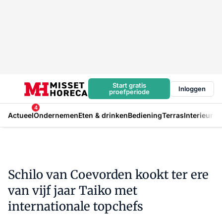
Start gratis
Inloggen
proefperiode
4
Actueel
Ondernemen
Eten & drinken
Bediening
Terras
Interieur
In
Schilo van Coevorden kookt ter ere
van vijf jaar Taiko met
internationale topchefs