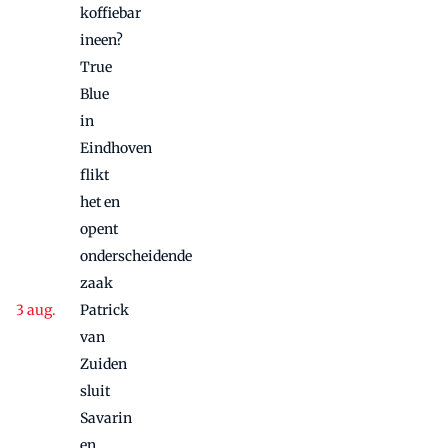
koffiebar
ineen?
True
Blue
in
Eindhoven
flikt
het en
opent
onderscheidende
zaak
Patrick
van
Zuiden
sluit
Savarin
en