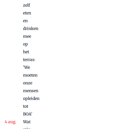
vette
zelf
jaren
eten
vooruit
en
naar
drinken
toekomst:
mee
'Waar
op
hecht de
het
gast écht
waarde
terras:
aan?'
'We
moeten
onze
mensen
opleiden
tot
BOA'
Wat