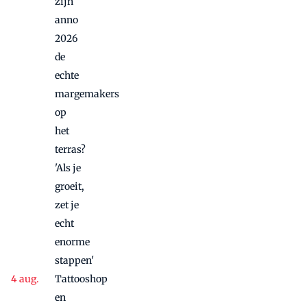
zijn
anno
2026
de
echte
margemakers
op
het
terras?
'Als je
groeit,
zet je
echt
enorme
stappen'
Tattooshop
en