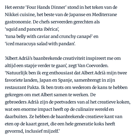
Het eerste ‘
Four
Hands
Dinner
’ stond in het teken van de
Nikkei cuisine, het beste van de Japanse en Mediterrane
gastronomie. De chefs serveerden gerechten als
‘
squid
and
panceta
ibérica
’,
‘
tuna
belly
with
caviar
and
crunchy
canapé’ en
‘
iced
maracuya
salad
with
pandan
’.
'Albert
Adrià’s
baanbrekende creativiteit inspireert me om
altijd een stapje verder te gaan’, zegt Van Coevorden.
‘Natuurlijk ben ik erg enthousiast dat Albert
Adrià
mijn twee
favoriete landen, Japan en Spanje, samenbrengt in zijn
restaurant
Pakta
. Ik ben trots om wederom de kans te hebben
gekregen om met Albert samen te werken. De
gebroeders
Adrià
zijn de peetvaders van al het creatieve koken,
wat een enorme impact heeft op de culinaire wereld en
daarbuiten. Ze hebben de baanbrekende creatieve kant van
eten op de kaart gezet, die een hele generatie koks heeft
gevormd, inclusief mijzelf.’