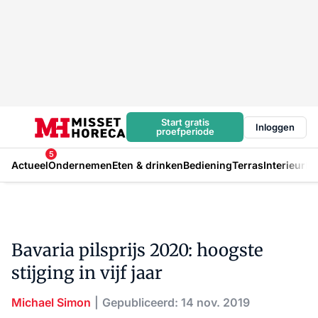
Start gratis
Inloggen
proefperiode
5
Actueel
Ondernemen
Eten & drinken
Bediening
Terras
Interieur
In
Bavaria pilsprijs 2020: hoogste
stijging in vijf jaar
Michael Simon
Gepubliceerd: 14 nov. 2019