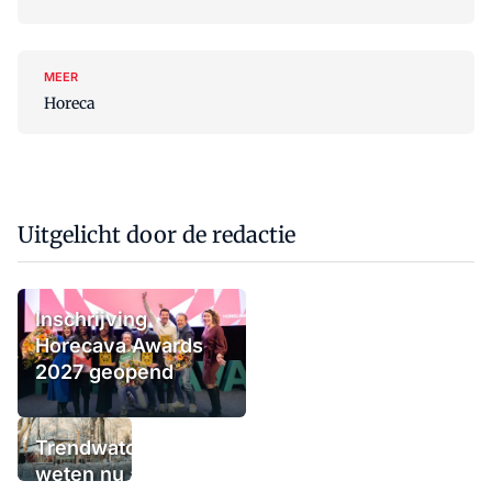
MEER
Horeca
Uitgelicht door de redactie
Inschrijving
Horecava Awards
2027 geopend
Trendwatchers
weten nu al wat