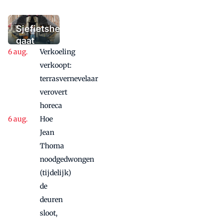
het winterterras
moet bieden:
'Iedere dag een
Sjefietshe
waaaaaanzinnige
gaat
aanbieding'
Verkoeling
vanwege
succes
verkoopt:
nog
terrasvernevelaar
maandje
verovert
door
horeca
Hoe
Jean
Thoma
noodgedwongen
(tijdelijk)
de
deuren
sloot,