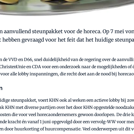
 aanvullend steunpakket voor de horeca. Op 7 mei vond
ebben gevraagd voor het feit dat het huidige steunpa
de VVD en D66, snel duidelijkheid van de regering over de aanvulli
 ChristenUnie en CDA voor een onderzoek naar de mogelijkheden of 
voor alle lobby inspanningen, die recht doet aan de nood bij horec
n
huidige steunpakket, voert KHN ook al weken een actieve lobby bij z
rak KHN met diverse partijen over het door KHN opgestelde noodzake
kosten die voor veel horecaondernemers gewoon doorlopen. De drie k
de kracht én vanaf 1 juni opgevolgd door een vervolg-WW voor me
door huurkorting of huurcompensatie. Veel onderwerpen uit dit vo