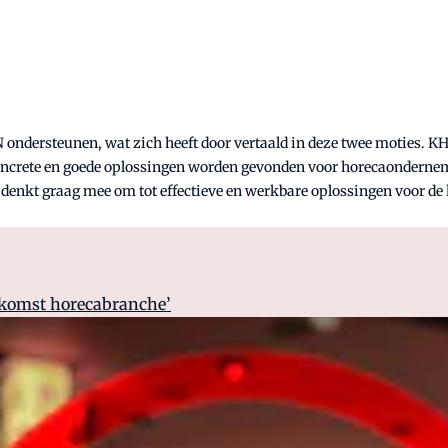
N ondersteunen, wat zich heeft door vertaald in deze twee moties. K
 concrete en goede oplossingen worden gevonden voor horecaondernem
n denkt graag mee om tot effectieve en werkbare oplossingen voor de
ekomst horecabranche’