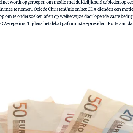
net wordt opgeroepen om medio mei duidelijkheid te bieden op een
n in mee te nemen. Ook de ChristenUnie en het CDA dienden een mot
 op om te onderzoeken of én op welke wijze doorlopende vaste bedri
OW-regeling. Tijdens het debat gaf minister-president Rutte aan da