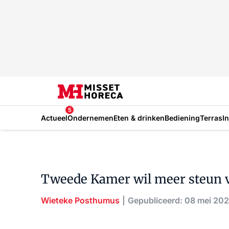
5
Actueel
Ondernemen
Eten & drinken
Bediening
Terras
I
Tweede Kamer wil meer steun 
Wieteke Posthumus
Gepubliceerd: 08 mei 20