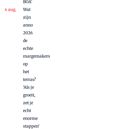
BOA'
Wat
zijn
anno
2026
de
echte
margemakers
op
het
terras?
'Als je
groeit,
zet je
echt
enorme
stappen'