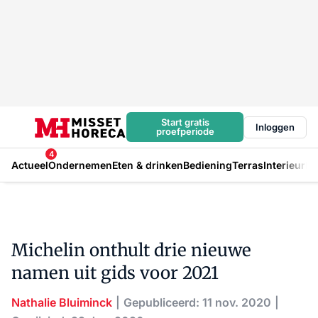
Start gratis
Inloggen
proefperiode
4
Actueel
Ondernemen
Eten & drinken
Bediening
Terras
Interieur
In
Michelin onthult drie nieuwe
namen uit gids voor 2021
Nathalie Bluiminck
Gepubliceerd: 11 nov. 2020