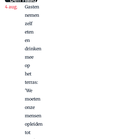
van Nederland
Gasten
kijkt na
twee
nemen
vette
zelf
jaren
eten
vooruit
en
naar
drinken
toekomst:
mee
'Waar
op
hecht de
het
gast écht
waarde
terras:
aan?'
'We
moeten
onze
mensen
opleiden
tot