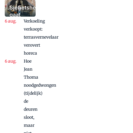
'Iedere dag een
Sjefietshe
waaaaaanzinnige
gaat
aanbieding'
Verkoeling
vanwege
succes
verkoopt:
nog
terrasvernevelaar
maandje
verovert
door
horeca
Hoe
Jean
Thoma
noodgedwongen
(tijdelijk)
de
deuren
sloot,
maar