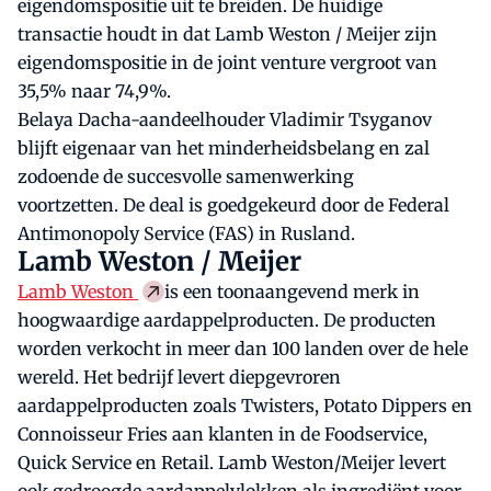
eigendomspositie uit te breiden. De huidige
transactie houdt in dat Lamb Weston / Meijer zijn
eigendomspositie in de joint venture vergroot van
35,5% naar 74,9%.
Belaya Dacha-aandeelhouder Vladimir Tsyganov
blijft eigenaar van het minderheidsbelang en zal
zodoende de succesvolle samenwerking
voortzetten. De deal is goedgekeurd door de Federal
Antimonopoly Service (FAS) in Rusland.
Lamb Weston / Meijer
Lamb Weston
is een toonaangevend merk in
hoogwaardige aardappelproducten. De producten
worden verkocht in meer dan 100 landen over de hele
wereld. Het bedrijf levert diepgevroren
aardappelproducten zoals Twisters, Potato Dippers en
Connoisseur Fries aan klanten in de Foodservice,
Quick Service en Retail. Lamb Weston/Meijer levert