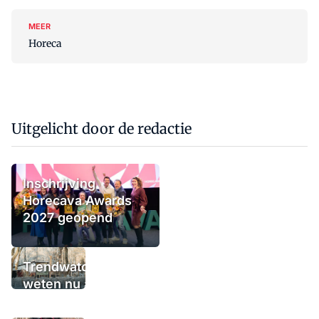
MEER
Horeca
Uitgelicht door de redactie
Inschrijving
Horecava Awards
2027 geopend
Trendwatchers
weten nu al wat
het winterterras
moet bieden: