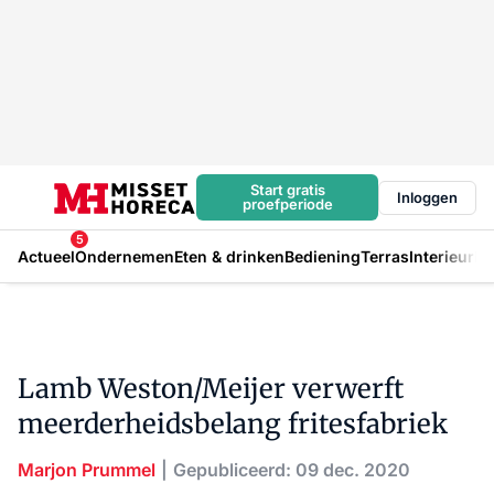
Start gratis
Inloggen
proefperiode
5
Actueel
Ondernemen
Eten & drinken
Bediening
Terras
Interieur
In
Lamb Weston/Meijer verwerft
meerderheidsbelang fritesfabriek
Marjon Prummel
Gepubliceerd: 09 dec. 2020