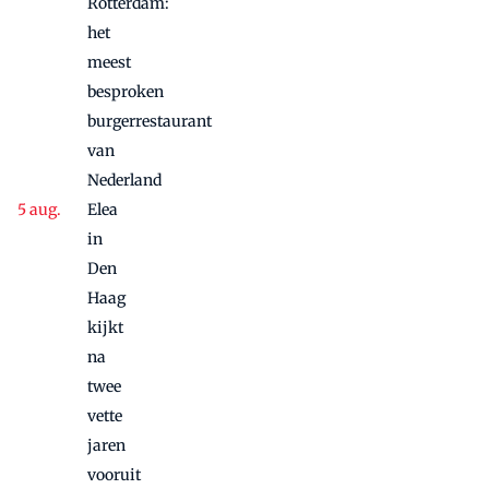
Rotterdam:
het
meest
besproken
burgerrestaurant
van
Nederland
Elea
in
Den
Haag
kijkt
na
twee
vette
jaren
vooruit