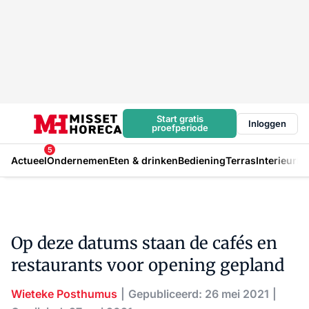
Start gratis
Inloggen
proefperiode
5
Actueel
Ondernemen
Eten & drinken
Bediening
Terras
Interieur
In
Op deze datums staan de cafés en
restaurants voor opening gepland
Wieteke Posthumus
Gepubliceerd: 26 mei 2021