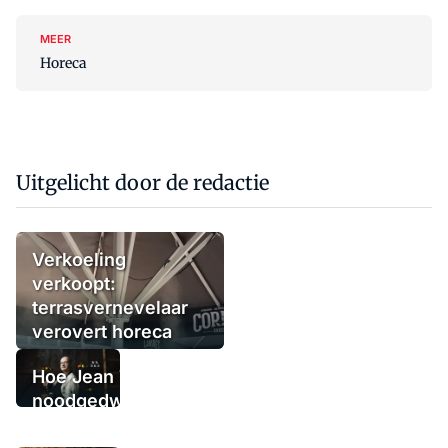
MEER
Horeca
Uitgelicht door de redactie
Verkoeling
verkoopt:
terrasvernevelaar
verovert horeca
Hoe Jean Thoma
noodgedwongen
(tijdelijk) de