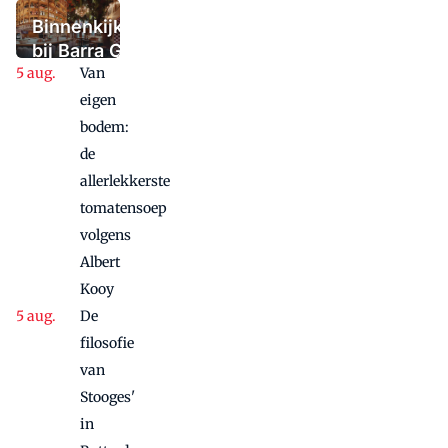
deuren sloot,
maar niet in
Binnenkijken
paniek raakte
bij Barra Gio
Van
Dio: twee
panden, één
eigen
concept,
bodem:
twee sferen
de
allerlekkerste
tomatensoep
volgens
Albert
Kooy
De
filosofie
van
Stooges'
in