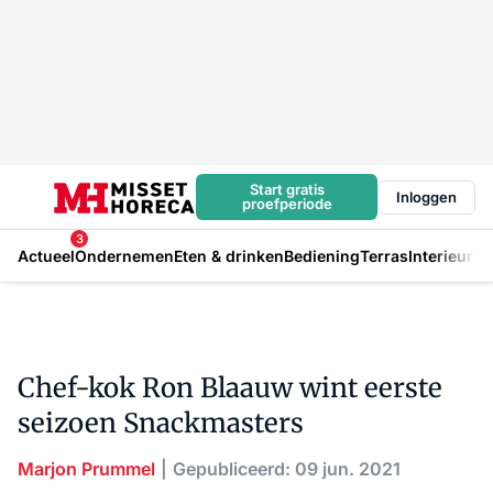
Start gratis
Inloggen
proefperiode
3
Actueel
Ondernemen
Eten & drinken
Bediening
Terras
Interieur
In
Chef-kok Ron Blaauw wint eerste
seizoen Snackmasters
Marjon Prummel
Gepubliceerd: 09 jun. 2021