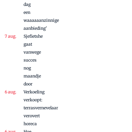
dag
een
waaaaaanzinnige
aanbieding'
Sjefietshe
gaat
vanwege
succes
nog
maandje
door
Verkoeling
verkoopt:
terrasvernevelaar
verovert
horeca
Hoe