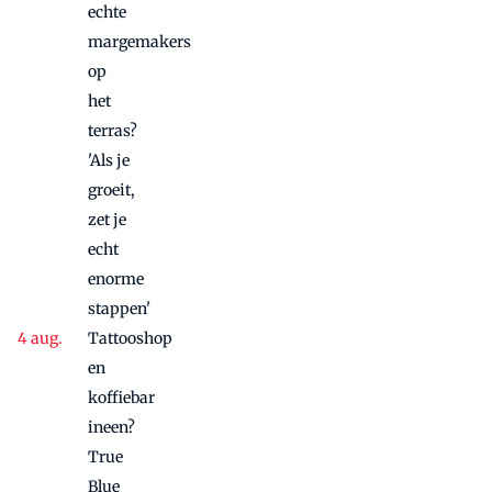
echte
margemakers
op
het
terras?
'Als je
groeit,
zet je
echt
enorme
stappen'
Tattooshop
en
koffiebar
ineen?
True
Blue