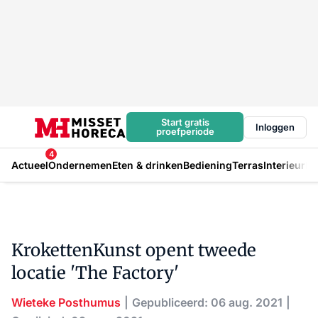
Start gratis
Inloggen
proefperiode
4
Actueel
Ondernemen
Eten & drinken
Bediening
Terras
Interieur
In
KrokettenKunst opent tweede
locatie 'The Factory'
Wieteke Posthumus
Gepubliceerd: 06 aug. 2021