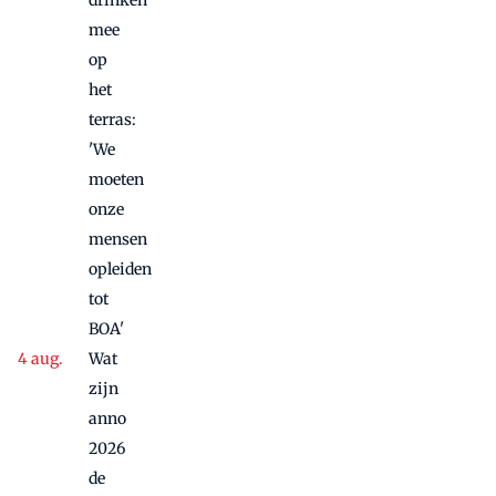
drinken
toekomst:
mee
'Waar
op
hecht de
het
gast écht
waarde
terras:
aan?'
'We
moeten
onze
mensen
opleiden
tot
BOA'
Wat
zijn
anno
2026
de