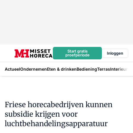
Start gratis
Inloggen
proefperiode
Actueel
Ondernemen
Eten & drinken
Bediening
Terras
Interieur
In
Friese horecabedrijven kunnen
subsidie krijgen voor
luchtbehandelingsapparatuur