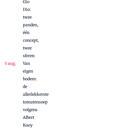
Gio
Dio:
twee
panden,
één
concept,
twee
sferen
Van
eigen
bodem:
de
allerlekkerste
tomatensoep
volgens
Albert
Kooy