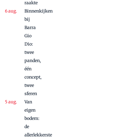
raakte
Binnenkijken
bij
Barra
Gio
Dio:
twee
panden,
één
concept,
twee
sferen
Van
eigen
bodem:
de
allerlekkerste