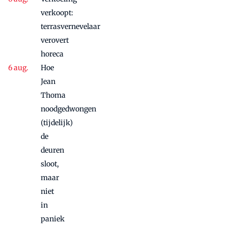
vanwege
succes
verkoopt:
nog
terrasvernevelaar
maandje
verovert
door
horeca
Hoe
Jean
Thoma
noodgedwongen
(tijdelijk)
de
deuren
sloot,
maar
niet
in
paniek