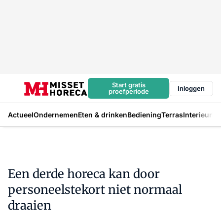
Start gratis
Inloggen
proefperiode
Actueel
Ondernemen
Eten & drinken
Bediening
Terras
Interieur
In
Een derde horeca kan door
personeelstekort niet normaal
draaien