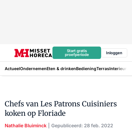
Start gratis
Inloggen
proefperiode
Actueel
Ondernemen
Eten & drinken
Bediening
Terras
Interieur
In
Chefs van Les Patrons Cuisiniers
koken op Floriade
Nathalie Bluiminck
Gepubliceerd: 28 feb. 2022