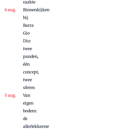
raakte
Binnenkijken
bij
Barra
Gio
Dio:
twee
panden,
één
concept,
twee
sferen
Van
eigen
bodem:
de
allerlekkerste