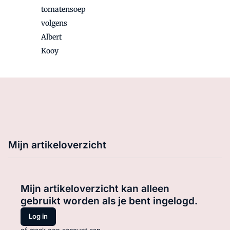
tomatensoep
volgens
Albert
Kooy
Mijn artikeloverzicht
Mijn artikeloverzicht kan alleen
gebruikt worden als je bent ingelogd.
Log in
of maak een account aan