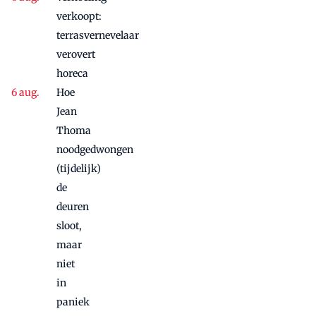
succes
verkoopt:
nog
terrasvernevelaar
maandje
verovert
door
horeca
Hoe
Jean
Thoma
noodgedwongen
(tijdelijk)
de
deuren
sloot,
maar
niet
in
paniek