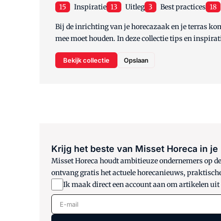
15
Inspiratie
13
Uitleg
3
Best practices
18
Bij de inrichting van je horecazaak en je terras kom
mee moet houden. In deze collectie tips en inspirati
Bekijk collectie
Opslaan
Krijg het beste van Misset Horeca in je
Misset Horeca houdt ambitieuze ondernemers op de h
ontvang gratis het actuele horecanieuws, praktisch
Ik maak direct een account aan om artikelen uit
E-mail