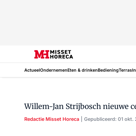
Actueel
Ondernemen
Eten & drinken
Bediening
Terras
I
Willem-Jan Strijbosch nieuwe ce
Redactie Misset Horeca
Gepubliceerd: 01 okt.