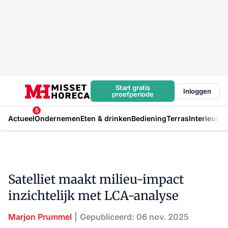
Start gratis
Inloggen
proefperiode
5
Actueel
Ondernemen
Eten & drinken
Bediening
Terras
Interieur
In
Satelliet maakt milieu-impact
inzichtelijk met LCA-analyse
Marjon Prummel
Gepubliceerd: 06 nov. 2025