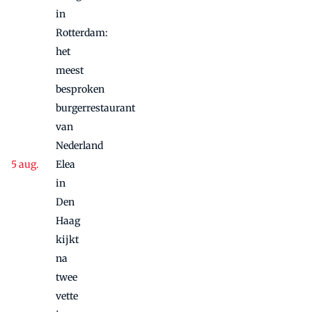
in
Rotterdam:
het
meest
besproken
burgerrestaurant
van
Nederland
Elea
in
Den
Haag
kijkt
na
twee
vette