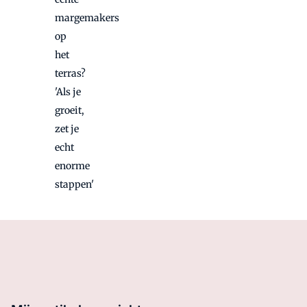
margemakers
op
het
terras?
'Als je
groeit,
zet je
echt
enorme
stappen'