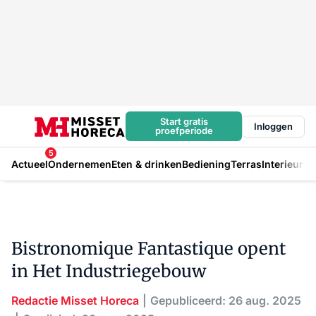
Start gratis
Inloggen
proefperiode
5
Actueel
Ondernemen
Eten & drinken
Bediening
Terras
Interieur
In
Bistronomique Fantastique opent
in Het Industriegebouw
Redactie Misset Horeca
Gepubliceerd: 26 aug. 2025