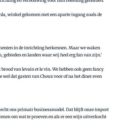
inrichting en verbouwing voor hun rekening genomen.'
enla, winkel gekomen met een aparte ingang zoals de
lementen in de inrichting herkennen. Maar we waken
 gebieden en landen waar wij heel erg fan van zijn.'
t brood van levain et le vin. We hebben ook geen fancy
we wel dat gasten van Choux voor of na het diner even
t echt ons primair businessmodel. Dat blijft onze import
men om wat te proeven en als er een wijn uitverkocht