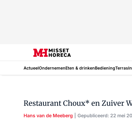
Actueel
Ondernemen
Eten & drinken
Bediening
Terras
I
Restaurant Choux* en Zuiver W
Hans van de Meeberg
Gepubliceerd: 22 mei 2