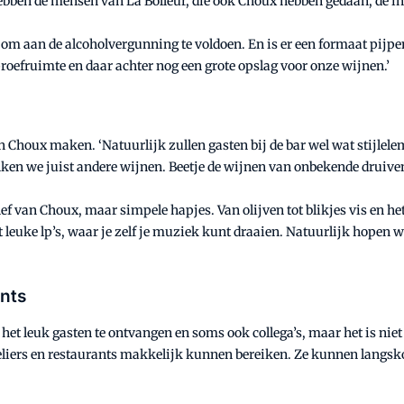
ebben de mensen van La Bolleur, die ook Choux hebben gedaan, de 
 om aan de alcoholvergunning te voldoen. En is er een formaat pijp
proefruimte en daar achter nog een grote opslag voor onze wijnen.’
n Choux maken. ‘Natuurlijk zullen gasten bij de bar wel wat stijle
ken we juist andere wijnen. Beetje de wijnen van onbekende druiven,
ef van Choux, maar simpele hapjes. Van olijven tot blikjes vis en he
t leuke lp’s, waar je zelf je muziek kunt draaien. Natuurlijk hopen 
ants
het leuk gasten te ontvangen en soms ook collega’s, maar het is nie
liers en restaurants makkelijk kunnen bereiken. Ze kunnen langsko