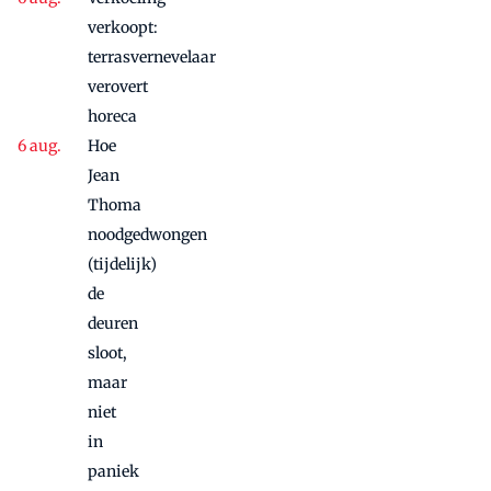
vanwege
succes
verkoopt:
nog
terrasvernevelaar
maandje
verovert
door
horeca
Hoe
Jean
Thoma
noodgedwongen
(tijdelijk)
de
deuren
sloot,
maar
niet
in
paniek