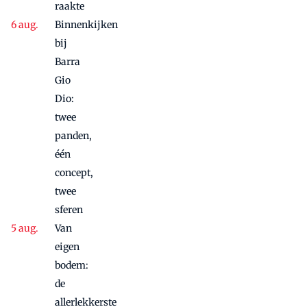
raakte
Binnenkijken
bij
Barra
Gio
Dio:
twee
panden,
één
concept,
twee
sferen
Van
eigen
bodem:
de
allerlekkerste