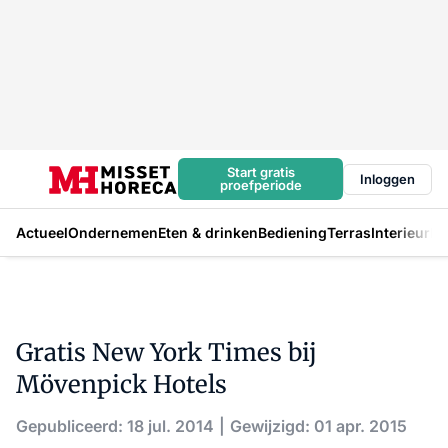
Start gratis
Inloggen
proefperiode
Actueel
Ondernemen
Eten & drinken
Bediening
Terras
Interieur
In
Gratis New York Times bij
Mövenpick Hotels
Gepubliceerd: 18 jul. 2014
Gewijzigd: 01 apr. 2015