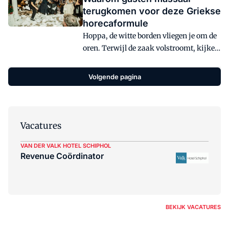
brengt restaurant, huiskamer en club
terugkomen voor deze Griekse
samen.
horecaformule
Hoppa, de witte borden vliegen je om de
oren. Terwijl de zaak volstroomt, kijken
gasten naar een traditionele
buikdanseres. Drie Griekse
Volgende pagina
horecaondernemers over livemuziek in
hun zaak.
Vacatures
VAN DER VALK HOTEL SCHIPHOL
Revenue Coördinator
BEKIJK VACATURES