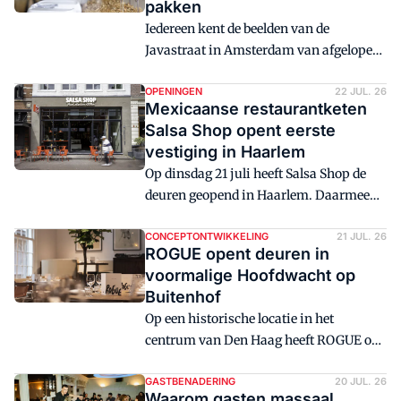
pakken
Iedereen kent de beelden van de
Javastraat in Amsterdam van afgelopen
voorjaar: de rondlopende ratten. Een
nachtmerrie voor iedere
OPENINGEN
22 JUL. 26
Mexicaanse restaurantketen
horecaondernemer, maar tegelijkertijd
Salsa Shop opent eerste
laat het ook zien hoe belangrijk het is
vestiging in Haarlem
om overlast van muizen en ratten te
Op dinsdag 21 juli heeft Salsa Shop de
voorkomen.
deuren geopend in Haarlem. Daarmee
heeft de Haarlemse binnenstad er een
nieuwe horecazaak bij aan de
CONCEPTONTWIKKELING
21 JUL. 26
ROGUE opent deuren in
Kruisstraat. De vestiging bevindt zich
voormalige Hoofdwacht op
midden in de winkelstraat en richt zich
Buitenhof
zowel op inwoners van Haarlem en
Op een historische locatie in het
bezoekers van de stad.
centrum van Den Haag heeft ROGUE op
zaterdag 18 juli de deuren geopend voor
de soft opening. Het Social Dining House
GASTBENADERING
20 JUL. 26
Waarom gasten massaal