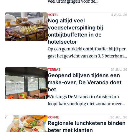
veel uitdagingen voor de
horecaondernemer. Het personeel heeft
last van de warmte, maar ook de gast
HOTEL
4 AUG. 26
Nog altijd veel
blijft vaker weg door het warme weer.
voedselverspilling bij
Een deel van de horecaondernemers is
ontbijtbuffetten in de
het er dan ook over eens: de vernevelaar
hotelsector
moet onderdeel worden van het terras.
Op een gemiddeld ontbijtbuffet blijft per
gast het gewicht van zo'n 3,5 boterham
over. Dit komt doordat het eetgedrag van
gasten lastig te voorspellen is.
TERRAS
31 JUL. 26
Geopend blijven tijdens een
Bordresten kunnen niet opnieuw
make-over, De Veranda doet
aangeboden worden, maar een deel van
het
het onaangeraakte buffetoverschot is
Wie langs De Veranda in Amsterdam
nog prima eetbaar.
loopt kan voorlopig niet zomaar meer
naar binnen kijken. Het kloppende hart
van de zaak, de Brasserie, ondergaat
KOFFIE
30 JUL. 26
Regionale lunchketens binden
namelijk op dit moment een make-over.
beter met klanten