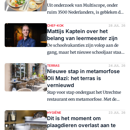
In veertien dagen tijd is het de bedoeling
Uit onderzoek van Multiscope, onder
dat de gast straks kan genieten van een
ruim 3500 Nederlanders, is gebleken dat
nieuwe ervaring op hun vertrouwde
regionale lunchketens hun klanten het
plek.
beste weten te binden. Opvallend in het
CHEF-KOK
28 JUL. 26
Mattijs Kaptein over het
onderzoek is dat Nederlandse formules
belang van leermeester zijn
bijna driekwart van alle bezoekers voor
De schoolvakanties zijn volop aan de
hun rekening nemen, zo blijkt uit de
gang, maar het nieuwe schooljaar staat
Nationale Benchmark Koffie- en
alweer bijna voor de deur. Dat betekent
Lunchketens.
dat ook de samenstelling van de keuken
TERRAS
24 JUL. 26
Nieuwe stap in metamorfose
weer voor een grote verandering staat.
Oli Mazi: het terras is
Per september zullen leerbedrijven dan
vernieuwd
ook weer van start gaan met hun nieuwe
Stap voor stap ondergaat het Utrechtse
leerlingen.
restaurant een metamorfose. Met de
vernieuwing van het terras heeft Oli
Mazi een nieuwe stap gezet in hierin.
HYGIËNE
23 JUL. 26
Dit is het moment om
Inmiddels kunnen gasten de nieuwe
plaagdieren overlast aan te
buitenbeleving van het terras ervaren.