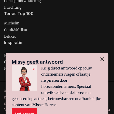
Conceptontwikkeling
Inrichting
Terras Top 100
Michelin
Gault&Millau
Lekker
Inspiratie
Restaurant
Missy geeft antwoord
Café
Krijg direct antwoord op jouw
Hotel
ondernemersvragen of laat je
inspireren door
horecaondernemers. Speciaal
Misset Horeca is onderdeel van VMN media. Lees in
ons
ontwikkeld voor de horeca en
manifest
waar VMN media voor staat. Op gebruik van deze
gebaseerd op actuele, betrouwbare en onafhankelijke
site zijn de volgende regelingen van toepassing:
Algemene
content van Misset Horeca.
Voorwaarden
en
Privacy en Cookie beleid
|
Privacy instellingen
Stel je vraag