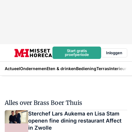
Start gratis
Inloggen
proefperiode
Actueel
Ondernemen
Eten & drinken
Bediening
Terras
Interieur
In
Alles over Brass Boer Thuis
Sterchef Lars Aukema en Lisa Stam
openen fine dining restaurant Affect
in Zwolle