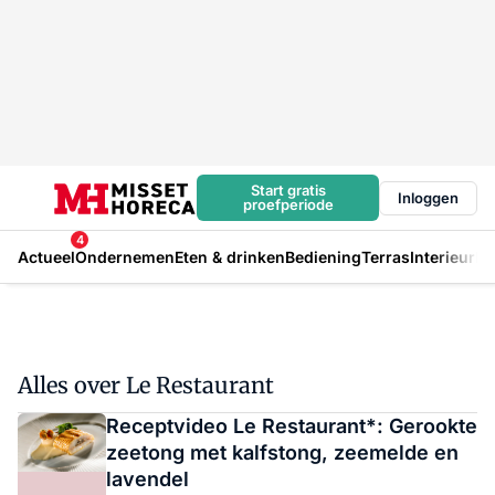
Start gratis
Inloggen
proefperiode
4
Actueel
Ondernemen
Eten & drinken
Bediening
Terras
Interieur
In
Alles over Le Restaurant
Receptvideo Le Restaurant*: Gerookte
zeetong met kalfstong, zeemelde en
lavendel