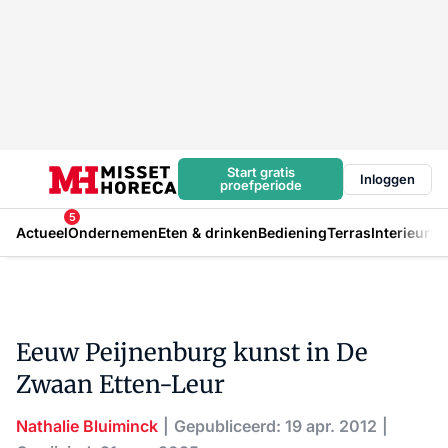
Start gratis
Inloggen
proefperiode
5
Actueel
Ondernemen
Eten & drinken
Bediening
Terras
Interieur
In
Eeuw Peijnenburg kunst in De
Zwaan Etten-Leur
Nathalie Bluiminck
Gepubliceerd: 19 apr. 2012