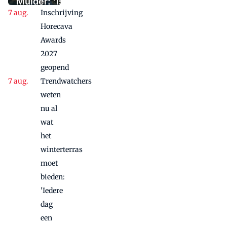
vernieuwd
Mulder: 'Is
Inschrijving
je
buurman
Horecava
je
Awards
concurrent
2027
in de
geopend
toekomst
Trendwatchers
of is dat
weten
het
nu al
klimaat?'
wat
het
winterterras
moet
bieden:
'Iedere
dag
een