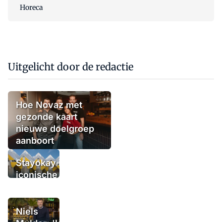
Horeca
Uitgelicht door de redactie
Hoe Novaz met
gezonde kaart
nieuwe doelgroep
aanboort
Stayokay in
iconische
Rotterdamse
kubuswoningen
geheel
Niels