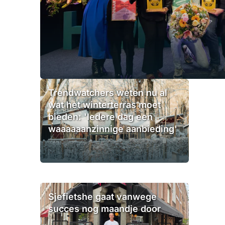
Trendwatchers weten nu al
wat het winterterras moet
bieden: 'Iedere dag een
waaaaaanzinnige aanbieding'
Sjefietshe gaat vanwege
succes nog maandje door