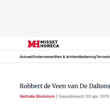
Actueel
Ondernemen
Eten & drinken
Bediening
Terras
I
Robbert de Veen van De Dalton
Nathalie Bluiminck
Gepubliceerd: 09 apr. 2015