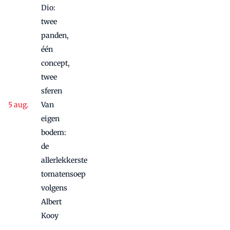
Dio:
twee
panden,
één
concept,
twee
sferen
Van
eigen
bodem:
de
allerlekkerste
tomatensoep
volgens
Albert
Kooy