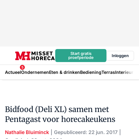
Start gratis
Inloggen
proefperiode
5
Actueel
Ondernemen
Eten & drinken
Bediening
Terras
Interieur
In
Bidfood (Deli XL) samen met
Pentagast voor horecakeukens
Nathalie Bluiminck
Gepubliceerd: 22 jun. 2017