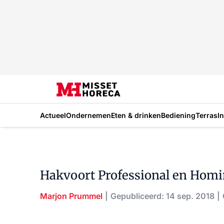
Actueel
Ondernemen
Eten & drinken
Bediening
Terras
I
Hakvoort Professional en Homi
Marjon Prummel
Gepubliceerd: 14 sep. 2018