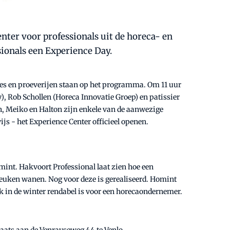
ter voor professionals uit de horeca- en
sionals een Experience Day.
ties en proeverijen staan op het programma. Om 11 uur
), Rob Schollen (Horeca Innovatie Groep) en patissier
, Meiko en Halton zijn enkele van de aanwezige
s - het Experience Center officieel openen.
int. Hakvoort Professional laat zien hoe een
keuken wanen. Nog voor deze is gerealiseerd. Homint
ok in de winter rendabel is voor een horecaondernemer.
aats aan de Venrayseweg 44 te Venlo.