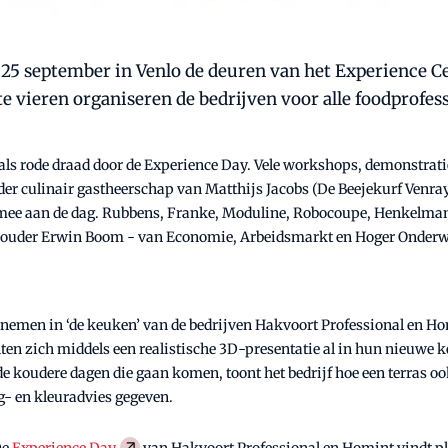
5 september in Venlo de deuren van het Experience Cen
e vieren organiseren de bedrijven voor alle foodprofes
pt als rode draad door de Experience Day. Vele workshops, demonstra
der culinair gastheerschap van Matthijs Jacobs (De Beejekurf Venray
mee aan de dag. Rubbens, Franke, Moduline, Robocoupe, Henkelman
thouder Erwin Boom - van Economie, Arbeidsmarkt en Hoger Onderwij
nemen in ‘de keuken’ van de bedrijven Hakvoort Professional en Hom
ten zich middels een realistische 3D-presentatie al in hun nieuwe 
de koudere dagen die gaan komen, toont het bedrijf hoe een terras o
g- en kleuradvies gegeven.
De
Experience Day
van Hakvoort Professional en Homint vindt pl