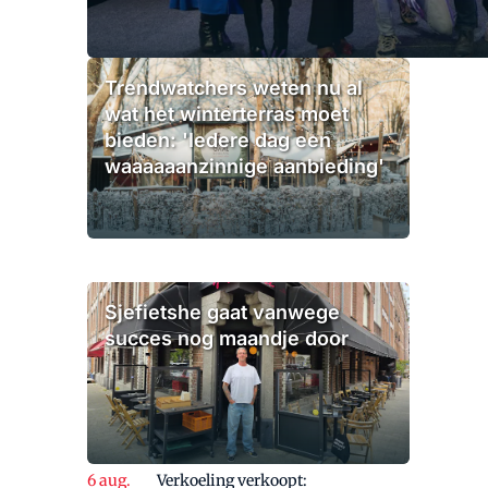
Trendwatchers weten nu al
wat het winterterras moet
bieden: 'Iedere dag een
waaaaaanzinnige aanbieding'
Sjefietshe gaat vanwege
succes nog maandje door
Verkoeling verkoopt: