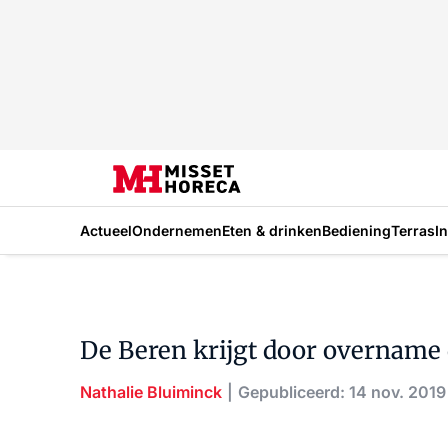
Actueel
Ondernemen
Eten & drinken
Bediening
Terras
I
De Beren krijgt door overname d
Nathalie Bluiminck
Gepubliceerd: 14 nov. 2019