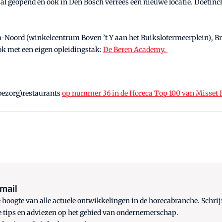
 geopend en ook in Den Bosch verrees een nieuwe locatie. Doetinch
-Noord (winkelcentrum Boven ’t Y aan het Buikslotermeerplein), Br
ook met een eigen opleidingstak:
De Beren Academy.
(bezorg)restaurants
op nummer 36 in de Horeca Top 100 van Misset 
 mail
oogte van alle actuele ontwikkelingen in de horecabranche. Schrijf
e tips en adviezen op het gebied van ondernemerschap.