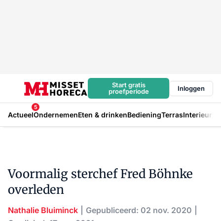
Start gratis
Inloggen
proefperiode
5
Actueel
Ondernemen
Eten & drinken
Bediening
Terras
Interieur
In
Voormalig sterchef Fred Böhnke
overleden
Nathalie Bluiminck
Gepubliceerd: 02 nov. 2020