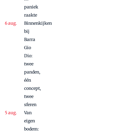
paniek
raakte
Binnenkijken
bij
Barra
Gio
Dio:
twee
panden,
één
concept,
twee
sferen
Van
eigen
bodem: