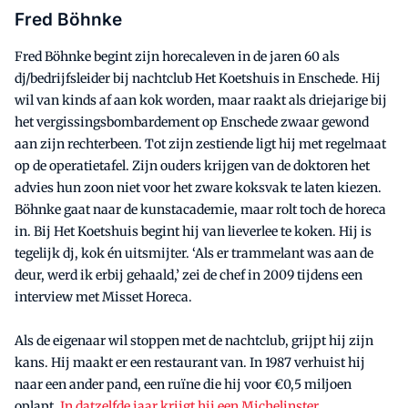
Fred Böhnke
Fred Böhnke begint zijn horecaleven in de jaren 60 als
dj/bedrijfsleider bij nachtclub Het Koetshuis in Enschede. Hij
wil van kinds af aan kok worden, maar raakt als driejarige bij
het vergissingsbombardement op Enschede zwaar gewond
aan zijn rechterbeen. Tot zijn zestiende ligt hij met regelmaat
op de operatietafel. Zijn ouders krijgen van de doktoren het
advies hun zoon niet voor het zware koksvak te laten kiezen.
Böhnke gaat naar de kunstacademie, maar rolt toch de horeca
in. Bij Het Koetshuis begint hij van lieverlee te koken. Hij is
tegelijk dj, kok én uitsmijter. ‘Als er trammelant was aan de
deur, werd ik erbij gehaald,’ zei de chef in 2009 tijdens een
interview met Misset Horeca.
Als de eigenaar wil stoppen met de nachtclub, grijpt hij zijn
kans. Hij maakt er een restaurant van. In 1987 verhuist hij
naar een ander pand, een ruïne die hij voor €0,5 miljoen
oplapt.
In datzelfde jaar krijgt hij een Michelinster.