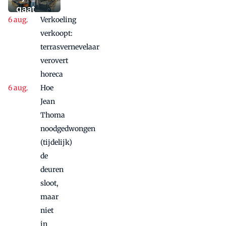
waaaaaanzinnige
gaat
aanbieding'
Verkoeling
vanwege
succes
verkoopt:
nog
terrasvernevelaar
maandje
verovert
door
horeca
Hoe
Jean
Thoma
noodgedwongen
(tijdelijk)
de
deuren
sloot,
maar
niet
in