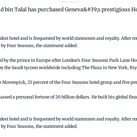
d bin Talal has purchased Geneva&#39;s prestigious Hot
ldest hotel and is frequented by world statesmen and royalty. After re
 by Four Seasons, the statement added.
d by the prince in Europe after London's Four Seasons Park Lane Hote
ed by the Saudi tycoon worldwide including The Plaza in New York, R
 Movenpick, 23 percent of the Four Seasons hotel group and five per
sed a personal fortune of 20 billion dollars. He built his global f
ldest hotel and is frequented by world statesmen and royalty. After re
 by Four Seasons, the statement added.