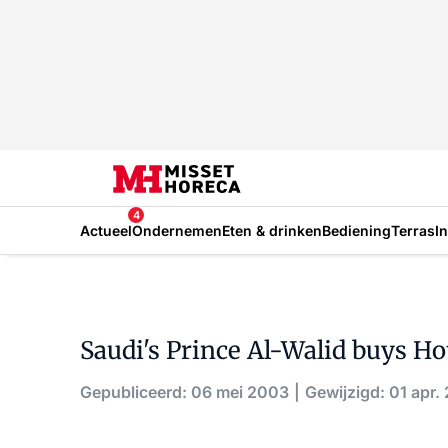
4
Actueel
Ondernemen
Eten & drinken
Bediening
Terras
I
Saudi's Prince Al-Walid buys H
Gepubliceerd: 06 mei 2003
Gewijzigd: 01 apr.