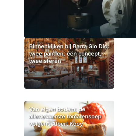
Binnenkijken bij Barra Gio Dio:
twee panden, één concept,
twee sferen
Van eigen bodem: de
allerlekkerste tomatensoep
volgens Albert Kooy