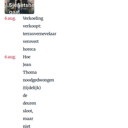
'Iedere dag een
Sjefietshe
waaaaaanzinnige
gaat
aanbieding'
Verkoeling
vanwege
succes
verkoopt:
nog
terrasvernevelaar
maandje
verovert
door
horeca
Hoe
Jean
Thoma
noodgedwongen
(tijdelijk)
de
deuren
sloot,
maar
niet