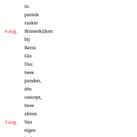
in
paniek
raakte
Binnenkijken
bij
Barra
Gio
Dio:
twee
panden,
één
concept,
twee
sferen
Van
eigen