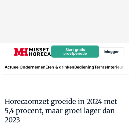
Start gratis
Inloggen
proefperiode
Actueel
Ondernemen
Eten & drinken
Bediening
Terras
Interieur
In
Horecaomzet groeide in 2024 met
5,4 procent, maar groei lager dan
2023