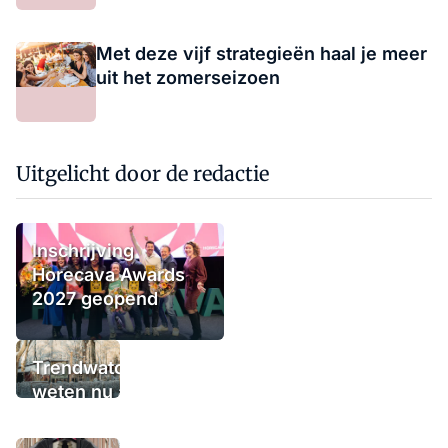
Met deze vijf strategieën haal je meer
uit het zomerseizoen
Uitgelicht door de redactie
Inschrijving
Horecava Awards
2027 geopend
Trendwatchers
weten nu al wat
het winterterras
moet bieden: