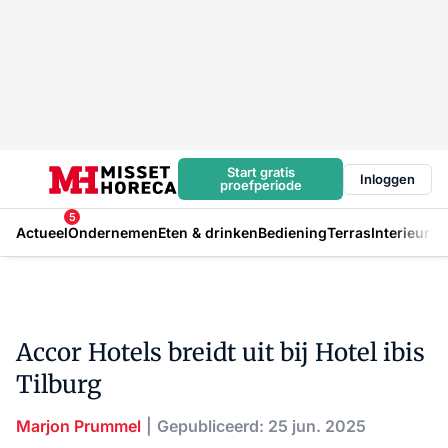
Start gratis
Inloggen
proefperiode
5
Actueel
Ondernemen
Eten & drinken
Bediening
Terras
Interieur
In
Accor Hotels breidt uit bij Hotel ibis
Tilburg
Marjon Prummel
Gepubliceerd: 25 jun. 2025