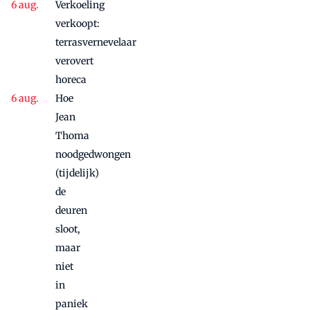
aanbieding'
Verkoeling
vanwege
succes
verkoopt:
nog
terrasvernevelaar
maandje
verovert
door
horeca
Hoe
Jean
Thoma
noodgedwongen
(tijdelijk)
de
deuren
sloot,
maar
niet
in
paniek