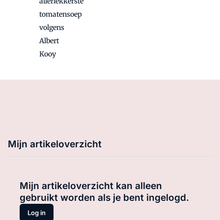
allerlekkerste
tomatensoep
volgens
Albert
Kooy
Mijn artikeloverzicht
Mijn artikeloverzicht kan alleen
gebruikt worden als je bent ingelogd.
Log in