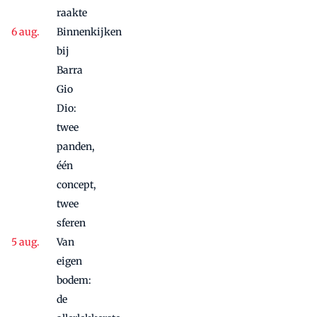
raakte
Binnenkijken
bij
Barra
Gio
Dio:
twee
panden,
één
concept,
twee
sferen
Van
eigen
bodem:
de