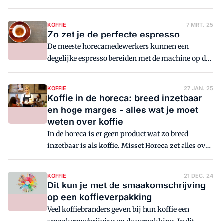
Schouwenburg.
carte? Misset Horeca zet het voor je op een rij.
KOFFIE
7 MRT. 25
Zo zet je de perfecte espresso
De meeste horecamedewerkers kunnen een
degelijke espresso bereiden met de machine op de
bar. Maar kunnen ze ook een echt goede espresso
bereiden? Koffie-expert Joost Leopold gaat in op
KOFFIE
27 JAN. 25
wat nodig is voor die perfecte espresso en wat je
Koffie in de horeca: breed inzetbaar
aan de machine kunt doen om die perfecte
en hoge marges - alles wat je moet
expresso te bereiden.
weten over koffie
In de horeca is er geen product wat zo breed
inzetbaar is als koffie. Misset Horeca zet alles over
koffie in de horeca in een long reed op een rij.
KOFFIE
21 DEC. 24
Dit kun je met de smaakomschrijving
op een koffieverpakking
Veel koffiebranders geven bij hun koffie een