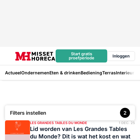
Start gratis
Inloggen
proefperiode
Actueel
Ondernemen
Eten & drinken
Bediening
Terras
Interieur
In
Filters instellen
2
LES GRANDES TABLES DU MONDE
1 DEC. 25
Lid worden van Les Grandes Tables
du Monde? Dit is wat het kost en wat