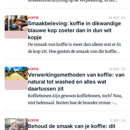
smaakomschrijving op de verpakking. In dit
artikel gaat koffie- en smaakexpert Joost Leopold
in op hoe je een koffieverpakking leest én geeft
KOFFIE
24 SEP. 24
tips om ook een passende smaakomschrijving
Smaakbeleving: koffie in dikwandige
aan je gasten te presenteren.
blauwe kop zoeter dan in dun wit
kopje
De smaak van koffie is meer dan alleen wat er ín
de kop zit. Hoe gasten de smaak van die koffie
ervaren, wordt door nog veel meer factoren
beïnvloed. Van de dikte en de kleur van het kopje
KOFFIE
19 SEP. 24
tot de muziek en het materiaal van de stoelen in je
Verwerkingsmethoden van koffie: van
zaak.
natural tot washed en alles wat
daartussen zit
Koffiebonen zijn gewoon koffiebonen, toch? Nou,
niet helemaal. Buiten hoe de brander ermee ­
omgaat, wordt voor een groot deel vlak na de pluk
bepaald wat het smaakprofiel van de koffie is. Dat
KOFFIE
5 SEP. 24
zit 'm in de verwerkingsmethode. Dát er verschil is
Behoud de smaak van je koffie: dit