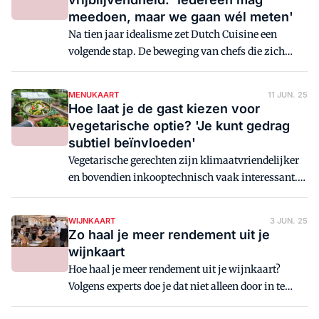
meedoen, maar we gaan wél meten'
Na tien jaar idealisme zet Dutch Cuisine een
volgende stap. De beweging van chefs die zich
inzet voor een houdbare en toekomstbestendige
gastronomie in Nederland, gaat vanaf nu meten in
MENUKAART
11 JUN. 25
hoeverre aangesloten restaurants hun principes
Hoe laat je de gast kiezen voor
écht naleven. 'Het is tijd om volwassen te worden',
vegetarische optie? 'Je kunt gedrag
zegt voorzitter en SVH Meesterkok Albert Kooy.
subtiel beïnvloeden'
'We blijven een beweging, maar wel één met
Vegetarische gerechten zijn klimaatvriendelijker
tanden.'
en bovendien inkooptechnisch vaak interessant.
Hoe zorg je er dan voor dat gasten juist daarvoor
kiezen? 'Je kunt het gedrag van de gast subtiel
WIJNKAART
3 JUN. 25
beïnvloeden.'
Zo haal je meer rendement uit je
wijnkaart
Hoe haal je meer rendement uit je wijnkaart?
Volgens experts doe je dat niet alleen door in te
spelen op de wensen van de gast maar ook door