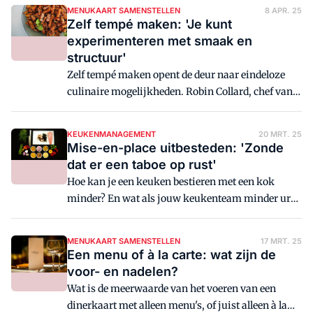
slimme monitoring van je kosten. 7 tips van
MENUKAART SAMENSTELLEN
8 APR. 25
experts.
Zelf tempé maken: 'Je kunt
experimenteren met smaak en
structuur'
Zelf tempé maken opent de deur naar eindeloze
culinaire mogelijkheden. Robin Collard, chef van
restaurant Ethica in Den Haag, deelt zijn inzichten
over fermentatie, ingrediënten en technieken om
KEUKENMANAGEMENT
20 MRT. 25
tempé naar een hoger niveau te tillen.
Mise-en-place uitbesteden: 'Zonde
dat er een taboe op rust'
Hoe kan je een keuken bestieren met een kok
minder? En wat als jouw keukenteam minder uren
wil draaien, maar je door personeelstekort geen
extra handjes kan vinden? Voor
MENUKAART SAMENSTELLEN
17 MRT. 25
horecaondernemers is het interessant om uit te
Een menu of à la carte: wat zijn de
zoeken hoe rendabel het is om de mise-en-place
voor- en nadelen?
deels uit te besteden. 'Ik noem het zelf koken met
Wat is de meerwaarde van het voeren van een
een beetje assistentie', aldus chef Ron
dinerkaart met alleen menu's, of juist alleen à la