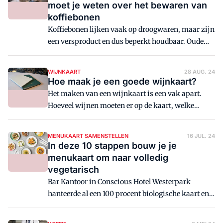
tussen 'gewassen' en 'ongewassen' (natural) koffie,
moet je weten over het bewaren van
weten steeds meer mensen. Maar wát dat verschil
koffiebonen
is, en dat daartussen nog een waaier aan
Koffiebonen lijken vaak op droogwaren, maar zijn
mogelijkheden bestaat, is minder bekend.
een versproduct en dus beperkt houdbaar. Oude
bonen zijn niet schadelijk, maar verliezen smaak
en zijn ongeschikt om te serveren. Met de juiste
WIJNKAART
28 AUG. 24
bewaarmethode blijft de kwaliteit langer
Hoe maak je een goede wijnkaart?
behouden. In dit artikel delen experts tips voor het
Het maken van een wijnkaart is een vak apart.
bewaren van koffiebonen in je horecazaak.
Hoeveel wijnen moeten er op de kaart, welke
landen en/of gebieden kies je, welke doe je per glas
en welke per fles? Waar koop je in en in welke
MENUKAART SAMENSTELLEN
16 JUL. 24
vorm presenteer je de wijnen aan de gast. Misset
In deze 10 stappen bouw je je
Horeca vroeg een aantal experts naar hun advies.
menukaart om naar volledig
vegetarisch
Bar Kantoor in Conscious Hotel Westerpark
hanteerde al een 100 procent biologische kaart en
heeft twee jaar geleden een stap verder gezet door
ook over te gaan op volledig vegetarisch. Ceo