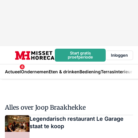
Start gratis
Inloggen
proefperiode
6
Actueel
Ondernemen
Eten & drinken
Bediening
Terras
Interieur
In
Alles over Joop Braakhekke
Legendarisch restaurant Le Garage
staat te koop