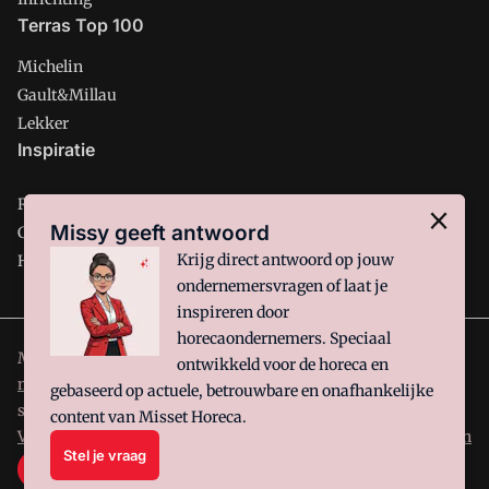
Terras Top 100
Michelin
Gault&Millau
Lekker
Inspiratie
Restaurant
Missy geeft antwoord
Café
Krijg direct antwoord op jouw
Hotel
ondernemersvragen of laat je
inspireren door
horecaondernemers. Speciaal
Misset Horeca is onderdeel van VMN media. Lees in
ons
ontwikkeld voor de horeca en
manifest
waar VMN media voor staat. Op gebruik van deze
gebaseerd op actuele, betrouwbare en onafhankelijke
site zijn de volgende regelingen van toepassing:
Algemene
content van Misset Horeca.
Voorwaarden
en
Privacy en Cookie beleid
|
Privacy instellingen
Stel je vraag