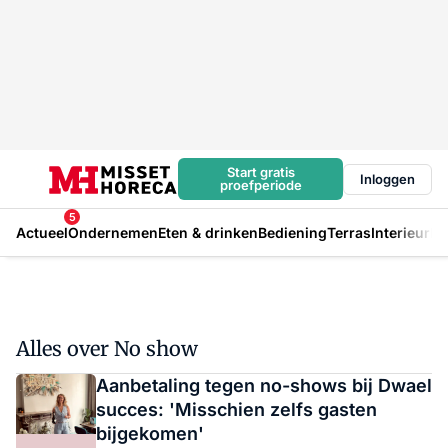
Start gratis
Inloggen
proefperiode
5
Actueel
Ondernemen
Eten & drinken
Bediening
Terras
Interieur
In
Alles over No show
Aanbetaling tegen no-shows bij Dwael
succes: 'Misschien zelfs gasten
bijgekomen'