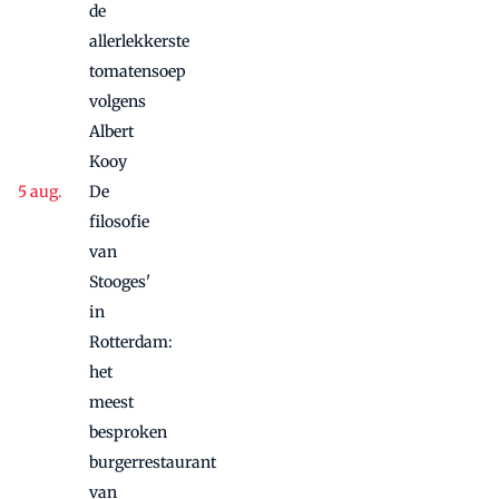
twee sferen
de
allerlekkerste
tomatensoep
volgens
Albert
Kooy
De
filosofie
van
Stooges'
in
Rotterdam:
het
meest
besproken
burgerrestaurant
van