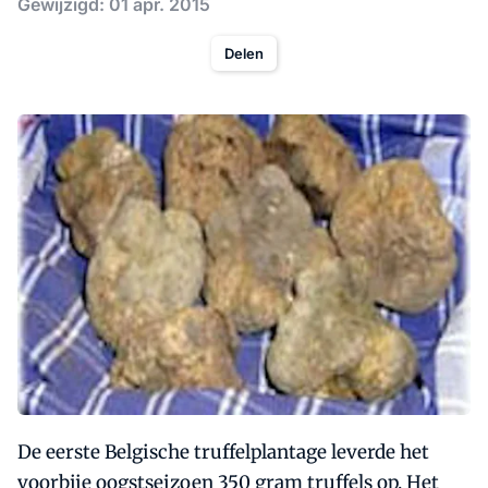
Gewijzigd: 01 apr. 2015
Delen
De eerste Belgische truffelplantage leverde het
voorbije oogstseizoen 350 gram truffels op. Het