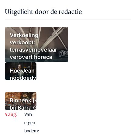
Uitgelicht door de redactie
Verkoeling
verkoopt:
terrasvernevelaar
verovert horeca
Hoe Jean Thoma
noodgedwongen
(tijdelijk) de
deuren sloot,
maar niet in
Binnenkijken
paniek raakte
bij Barra Gio
Van
Dio: twee
panden, één
eigen
concept,
bodem: