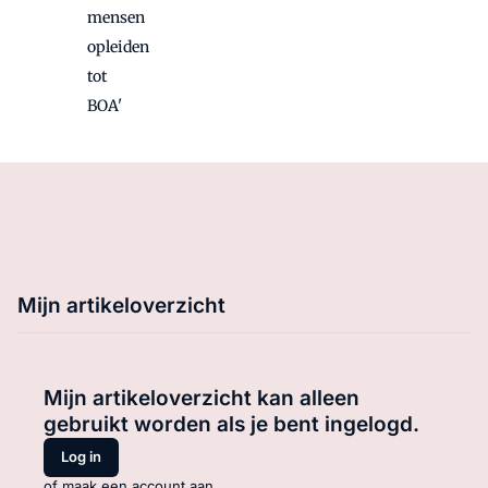
mensen
opleiden
tot
BOA'
Mijn artikeloverzicht
Mijn artikeloverzicht kan alleen
gebruikt worden als je bent ingelogd.
Log in
of maak een account aan