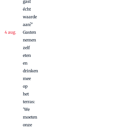
gast
écht
waarde
aan?'
Gasten
nemen
zelf
eten
en
drinken
mee
op
het
terras:
'We
moeten
onze