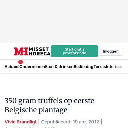
Start gratis
Inloggen
proefperiode
5
Actueel
Ondernemen
Eten & drinken
Bediening
Terras
Interieur
In
350 gram truffels op eerste
Belgische plantage
Vivie Brandligt
Gepubliceerd: 19 apr. 2012