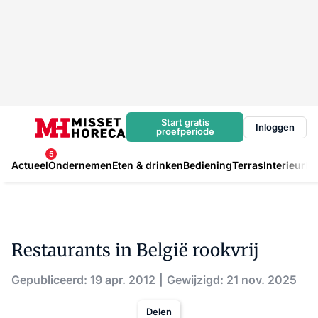
Start gratis
Inloggen
proefperiode
5
Actueel
Ondernemen
Eten & drinken
Bediening
Terras
Interieur
In
Restaurants in België rookvrij
Gepubliceerd: 19 apr. 2012
Gewijzigd: 21 nov. 2025
Delen