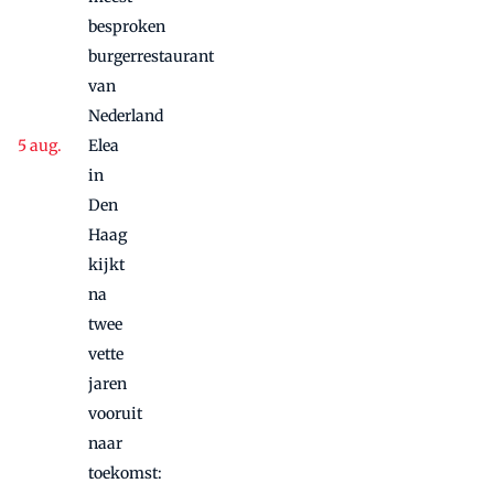
besproken
burgerrestaurant
van
Nederland
Elea
in
Den
Haag
kijkt
na
twee
vette
jaren
vooruit
naar
toekomst: