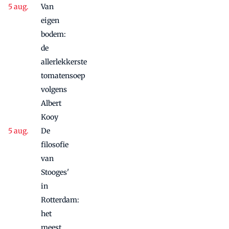
Van
Dio: twee
panden, één
eigen
concept,
bodem:
twee sferen
de
allerlekkerste
tomatensoep
volgens
Albert
Kooy
De
filosofie
van
Stooges'
in
Rotterdam:
het
meest