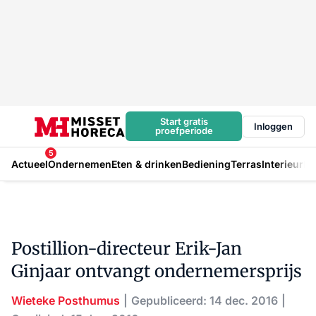
Start gratis
Inloggen
proefperiode
5
Actueel
Ondernemen
Eten & drinken
Bediening
Terras
Interieur
In
Postillion-directeur Erik-Jan
Ginjaar ontvangt ondernemersprijs
Wieteke Posthumus
Gepubliceerd: 14 dec. 2016