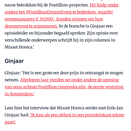
nauw betrokken bij de Postillion-projecten.
Hij hielp onder
andere het #PostillionDreamEvent te bedenken, waarbij
eventmanagers € 30.000,- konden winnen om hun
droomevent te organiseren.
In de branche is Ginjaar een
opinieleider en bijzonder begaafd spreker. Zijn opinie over
verschillende onderwerpen schrijft hij in zijn columns in
Misset Horeca.'
Ginjaar
Ginjaar: 'Het is een grote eer deze prijs in ontvangst te mogen
nemen.
Afgelopen jaar vierden we onder andere de opening
van onze achtste Postillion congreslocatie, de eerste vestiging
in Amsterdam.'
Lees hier het interview dat Misset Horeca eerder met Erik-Jan
Ginjaar had:
‘Ik kan als een olifant in een porseleinkast tekeer
gaan’.