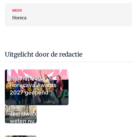
MEER
Horeca
Uitgelicht door de redactie
Inschrijving
Horecava Awards
2027 geopend
Trendwatchers
weten nu al wat
het winterterras
moet bieden: