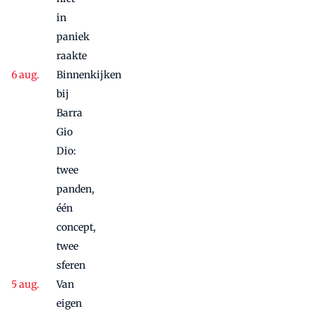
in
paniek
raakte
Binnenkijken
bij
Barra
Gio
Dio:
twee
panden,
één
concept,
twee
sferen
Van
eigen