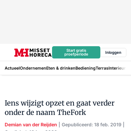
Start gratis
Inloggen
proefperiode
Actueel
Ondernemen
Eten & drinken
Bediening
Terras
Interieur
In
Iens wijzigt opzet en gaat verder
onder de naam TheFork
Demian van der Reijden
Gepubliceerd: 18 feb. 2019