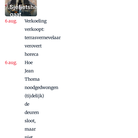
'Iedere dag een
Sjefietshe
waaaaaanzinnige
gaat
aanbieding'
Verkoeling
vanwege
succes
verkoopt:
nog
terrasvernevelaar
maandje
verovert
door
horeca
Hoe
Jean
Thoma
noodgedwongen
(tijdelijk)
de
deuren
sloot,
maar
niet