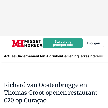
Start gratis
Inloggen
proefperiode
Actueel
Ondernemen
Eten & drinken
Bediening
Terras
Interieur
In
Richard van Oostenbrugge en
Thomas Groot openen restaurant
020 op Curaçao