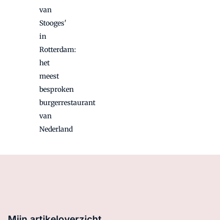
van
Stooges'
in
Rotterdam:
het
meest
besproken
burgerrestaurant
van
Nederland
Mijn artikeloverzicht