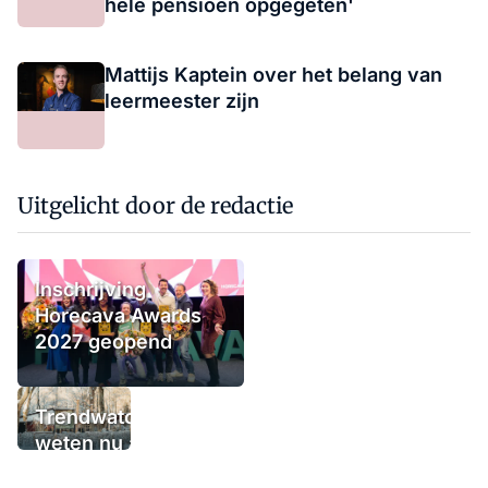
hele pensioen opgegeten'
Mattijs Kaptein over het belang van
leermeester zijn
Uitgelicht door de redactie
Inschrijving
Horecava Awards
2027 geopend
Trendwatchers
weten nu al wat
het winterterras