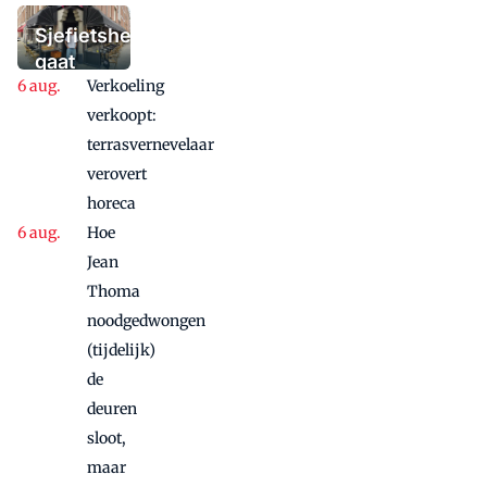
moet bieden:
'Iedere dag een
Sjefietshe
waaaaaanzinnige
gaat
aanbieding'
Verkoeling
vanwege
succes
verkoopt:
nog
terrasvernevelaar
maandje
verovert
door
horeca
Hoe
Jean
Thoma
noodgedwongen
(tijdelijk)
de
deuren
sloot,
maar