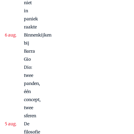
niet
in
paniek
raakte
Binnenkijken
bij
Barra
Gio
Dio:
twee
panden,
één
concept,
twee
sferen
De
filosofie