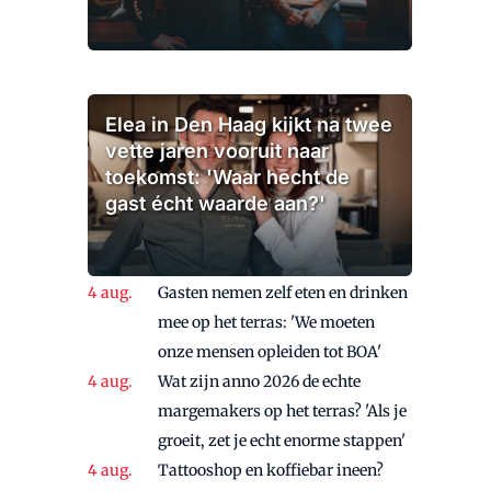
Elea in Den Haag kijkt na twee
vette jaren vooruit naar
toekomst: 'Waar hecht de
gast écht waarde aan?'
Gasten nemen zelf eten en drinken
mee op het terras: 'We moeten
onze mensen opleiden tot BOA'
Wat zijn anno 2026 de echte
margemakers op het terras? 'Als je
groeit, zet je echt enorme stappen'
Tattooshop en koffiebar ineen?