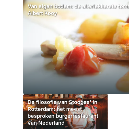
Van eigen bodem: de allerlekkerste to
Albert Kooy
De filosofie van Stooges' in
Rotterdam: het meest
besproken burgerrestaurant
van Nederland