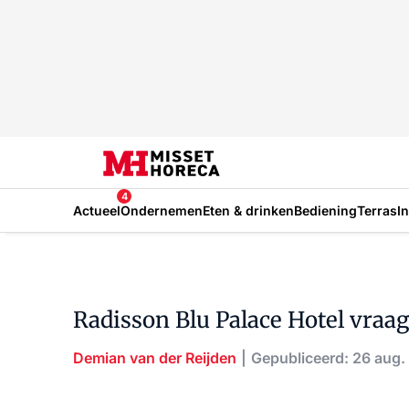
4
Actueel
Ondernemen
Eten & drinken
Bediening
Terras
I
Radisson Blu Palace Hotel vraag
Demian van der Reijden
Gepubliceerd: 26 aug.