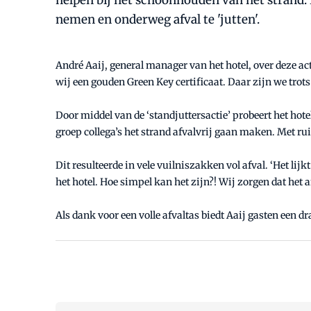
helpen bij het schoonhouden van het strand.
nemen en onderweg afval te 'jutten'.
André Aaij, general manager van het hotel, over deze act
wij een gouden Green Key certificaat. Daar zijn we trots 
Door middel van de ‘standjuttersactie’ probeert het ho
groep collega’s het strand afvalvrij gaan maken. Met r
Dit resulteerde in vele vuilniszakken vol afval. ‘Het li
het hotel. Hoe simpel kan het zijn?! Wij zorgen dat het
Als dank voor een volle afvaltas biedt Aaij gasten een 