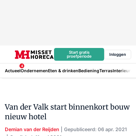
Start gratis
Inloggen
proefperiode
4
Actueel
Ondernemen
Eten & drinken
Bediening
Terras
Interieur
In
Van der Valk start binnenkort bouw
nieuw hotel
Demian van der Reijden
Gepubliceerd: 06 apr. 2021