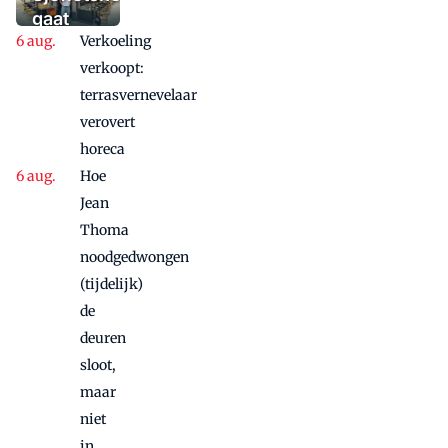
waaaaaanzinnige
gaat
aanbieding'
Verkoeling
vanwege
succes
verkoopt:
nog
terrasvernevelaar
maandje
verovert
door
horeca
Hoe
Jean
Thoma
noodgedwongen
(tijdelijk)
de
deuren
sloot,
maar
niet
in