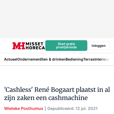
Start gratis
Inloggen
proefperiode
Actueel
Ondernemen
Eten & drinken
Bediening
Terras
Interieur
In
'Cashless' René Bogaart plaatst in al
zijn zaken een cashmachine
Wieteke Posthumus
Gepubliceerd: 12 jul. 2021