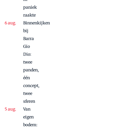
paniek
raakte
Binnenkijken
bij
Barra
Gio
Dio:
twee
panden,
één
concept,
twee
sferen
Van
eigen
bodem: