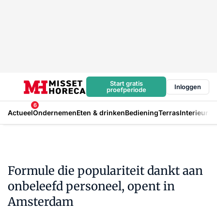
Start gratis
Inloggen
proefperiode
6
Actueel
Ondernemen
Eten & drinken
Bediening
Terras
Interieur
In
Formule die populariteit dankt aan
onbeleefd personeel, opent in
Amsterdam