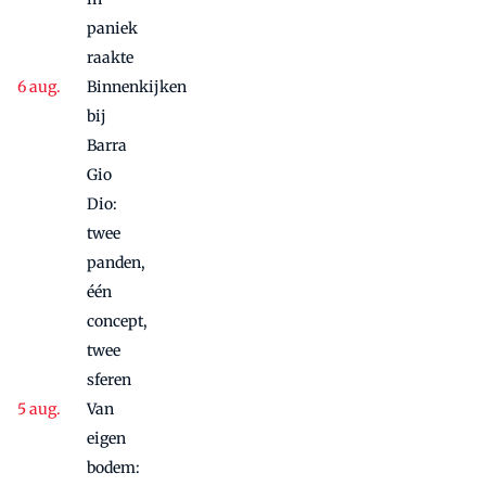
paniek
raakte
Binnenkijken
bij
Barra
Gio
Dio:
twee
panden,
één
concept,
twee
sferen
Van
eigen
bodem: