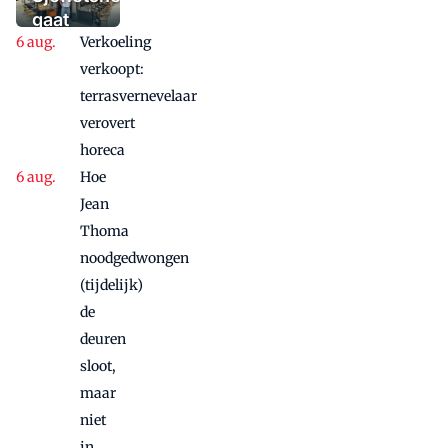
waaaaaanzinnige
gaat
aanbieding'
Verkoeling
vanwege
succes
verkoopt:
nog
terrasvernevelaar
maandje
verovert
door
horeca
Hoe
Jean
Thoma
noodgedwongen
(tijdelijk)
de
deuren
sloot,
maar
niet
in